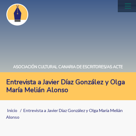
Pasar
al
Main
contenido
navig
principal
ASOCIACIÓN CULTURAL CANARIA DE ESCRITORES/AS ACTE
Entrevista a Javier Díaz González y Olga
María Melián Alonso
Sobrescribir
Inicio
Entrevista a Javier Díaz González y Olga María Melián
enlaces
Alonso
de