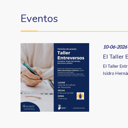
enlaces
de
Eventos
ayuda
a
la
Image
10-06-2026 
navegación
El Taller 
El Taller Ent
Isidro Herná