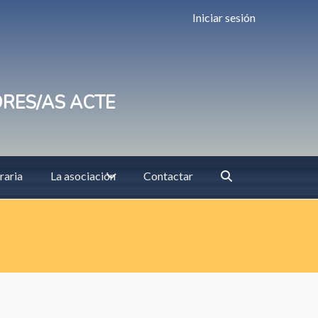
Iniciar sesión
ORES/AS ACTE
raria
La asociación
Contactar