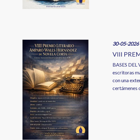
Image
30-05-2026 
VIII PR
BASES DEL 
escritoras m
con una exte
certámenes cu