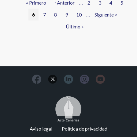
Primera
« Primero
Página
‹ Anterior
…
Página
2
Página
3
Página
4
Página
5
página
anterior
Página
6
Página
7
Página
8
Página
9
Página
10
…
Siguiente
Siguiente >
actual
página
Última
Último »
página
Image
Footer
Aviso legal
Política de privacidad
menu