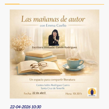
a
la
Image
navegación
22-04-2026 10:30