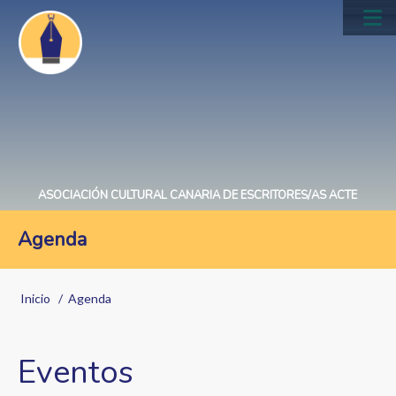
Pasar
al
Main
contenido
navig
principal
ASOCIACIÓN CULTURAL CANARIA DE ESCRITORES/AS ACTE
Agenda
Sobrescribir
Inicio
Agenda
enlaces
de
Eventos
ayuda