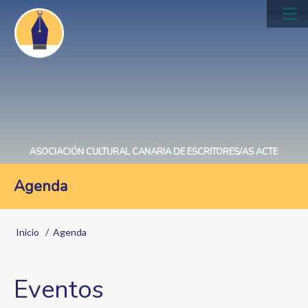
Pasar
al
Main
contenido
navig
principal
ASOCIACIÓN CULTURAL CANARIA DE ESCRITORES/AS ACTE
Agenda
Sobrescribir
Inicio
Agenda
enlaces
de
Eventos
ayuda