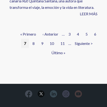
canaria Rut Quintana Santana, una autora que
transforma el viaje, la emoción y la vida en literatura.
LEER MÁS
Paginación
Primera
« Primero
Página
‹ Anterior
…
Página
3
Página
4
Página
5
Página
6
página
anterior
Página
7
Página
8
Página
9
Página
10
Página
11
…
Siguiente
Siguiente >
actual
página
Última
Último »
página