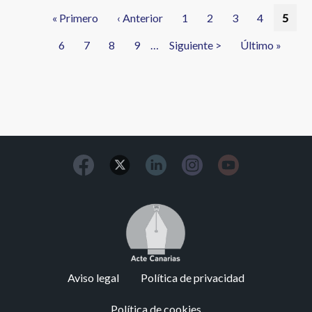
Paginación
Primera
« Primero
Página
‹ Anterior
Página
1
Página
2
Página
3
Página
4
Págin
5
página
anterior
actual
Página
6
Página
7
Página
8
Página
9
…
Siguiente
Siguiente >
Última
Último »
página
página
Image
Footer
Aviso legal
Política de privacidad
menu
Política de cookies