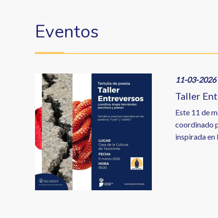
enlaces
de
Eventos
ayuda
a
la
Image
11-03-2026 
navegación
Taller En
Este 11 de ma
coordinado p
inspirada en 