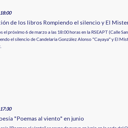
18:00
ión de los libros Rompiendo el silencio y El Miste
el próximo 6 de marzo a las 18:00 horas en la RSEAPT (Calle San A
endo el silencio de Candelaria González Alonso "Cayaya" y El Mist
.
17:30
oesía "Poemas al viento" en junio
esía "Poemas al viento" se reune de nuevo en junio en la sede del 