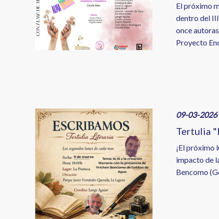
El próximo m
dentro del II
once autoras,
Proyecto Enc
Image
09-03-2026 
Tertulia 
¡El próximo 
impacto de la
Bencomo (Go