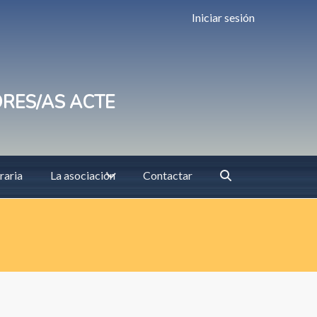
Iniciar sesión
ORES/AS ACTE
raria
La asociación
Contactar