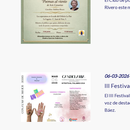
Rivero este 
Image
06-03-2026 
III Festiv
El III Festiv
voz de desta
Báez.