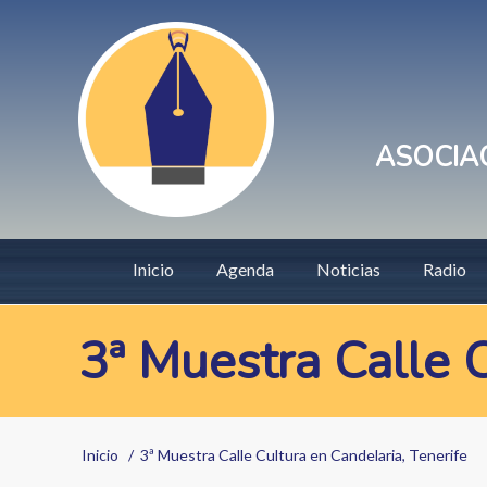
Pasar
User
al
account
contenido
principal
menu
ASOCIAC
Main
Inicio
Agenda
Noticias
Radio
navigation
3ª Muestra Calle C
Sobrescribir
Inicio
3ª Muestra Calle Cultura en Candelaria, Tenerife