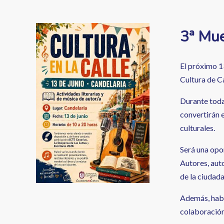
enlaces
de
Image
3ª Mue
ayuda
a
El próximo 13
la
Cultura de Ca
navegación
Durante toda 
convertirán e
culturales.
Será una opo
Autores, aut
de la ciudada
Además, habr
colaboración