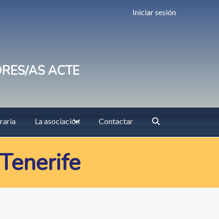
Iniciar sesión
ORES/AS ACTE
raria
La asociación
Contactar
 Tenerife