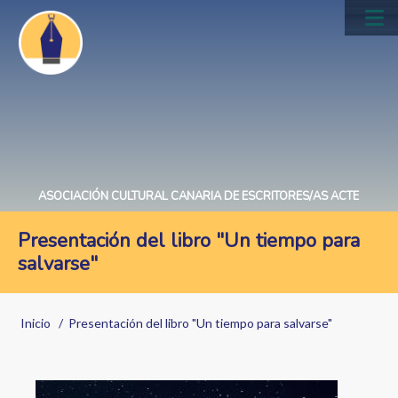
Pasar
al
Main
contenido
navig
principal
ASOCIACIÓN CULTURAL CANARIA DE ESCRITORES/AS ACTE
Presentación del libro "Un tiempo para
salvarse"
Sobrescribir
Inicio
Presentación del libro "Un tiempo para salvarse"
enlaces
de
Image