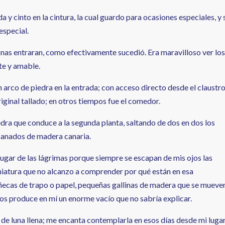
y cinto en la cintura, la cual guardo para ocasiones especiales, y 
especial.
nas entraran, como efectivamente sucedió. Era maravilloso ver los
te y amable.
 arco de piedra en la entrada; con acceso directo desde el claustr
riginal tallado; en otros tiempos fue el comedor.
dra que conduce a la segunda planta, saltando de dos en dos los
esanados de madera canaria.
lugar de las lágrimas porque siempre se escapan de mis ojos las
iniatura que no alcanzo a comprender por qué están en esa
muñecas de trapo o papel, pequeñas gallinas de madera que se mueve
rlos produce en mí un enorme vacío que no sabría explicar.
 de luna llena; me encanta contemplarla en esos días desde mi luga