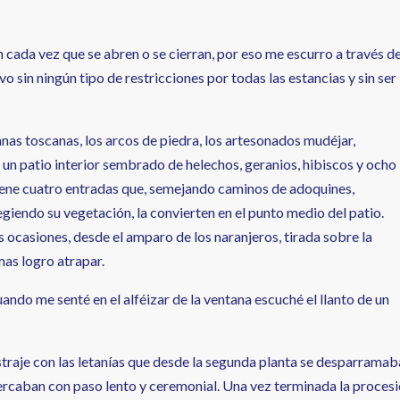
n cada vez que se abren o se cierran, por eso me escurro a través d
o sin ningún tipo de restricciones por todas las estancias y sin ser
mnas toscanas, los arcos de piedra, los artesonados mudéjar,
s un patio interior sembrado de helechos, geranios, hibiscos y ocho
Tiene cuatro entradas que, semejando caminos de adoquines,
iendo su vegetación, la convierten en el punto medio del patio.
s ocasiones, desde el amparo de los naranjeros, tirada sobre la
mas logro atrapar.
ndo me senté en el alféizar de la ventana escuché el llanto de un
straje con las letanías que desde la segunda planta se desparrama
cercaban con paso lento y ceremonial. Una vez terminada la proces