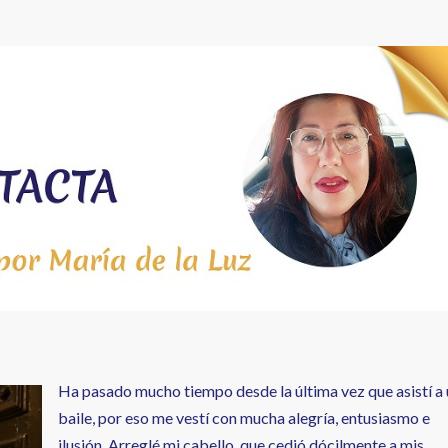
Ha pasado mucho tiempo desde la última vez que asistí a
baile, por eso me vestí con mucha alegría, entusiasmo e
ilusión. Arreglé mi cabello, que cedió dócilmente a mis