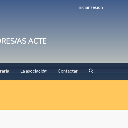
Iniciar sesión
ORES/AS ACTE
raria
La asociación
Contactar