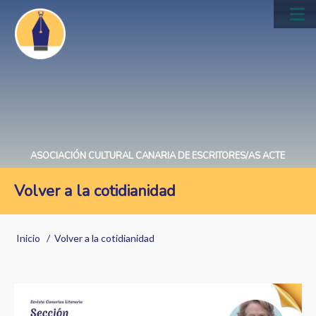
Pasar
al
Main
contenido
navig
principal
ASOCIACIÓN CULTURAL CANARIA DE ESCRITORES/AS ACTE
Volver a la cotidianidad
Sobrescribir
Inicio
Volver a la cotidianidad
enlaces
de
ayuda