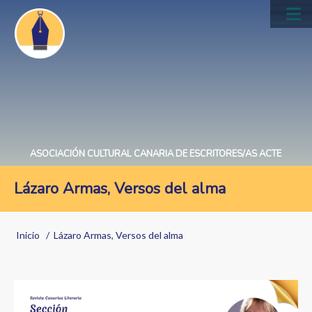
Pasar
al
Main
contenido
navig
principal
ASOCIACIÓN CULTURAL CANARIA DE ESCRITORES/AS ACTE
Lázaro Armas, Versos del alma
Sobrescribir
Inicio
Lázaro Armas, Versos del alma
enlaces
de
ayuda