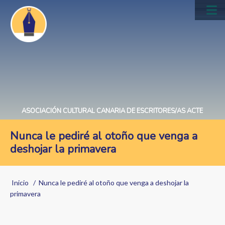
Pasar
al
Main
contenido
navig
principal
ASOCIACIÓN CULTURAL CANARIA DE ESCRITORES/AS ACTE
Nunca le pediré al otoño que venga a
deshojar la primavera
Sobrescribir
Inicio
Nunca le pediré al otoño que venga a deshojar la
enlaces
primavera
de