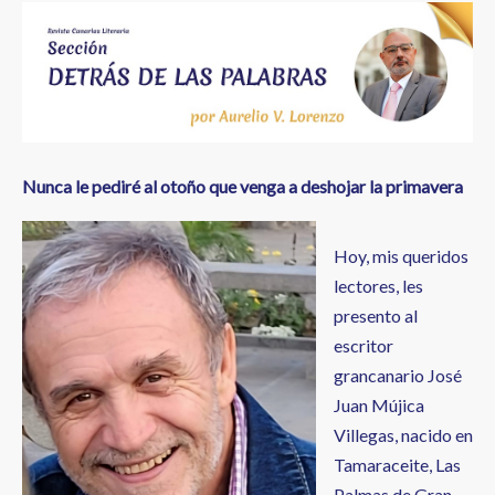
ayuda
a
la
navegación
Nunca le pediré al otoño que venga a deshojar la primavera
Hoy, mis queridos
lectores, les
presento al
escritor
grancanario José
Juan Mújica
Villegas, nacido en
Tamaraceite, Las
Palmas de Gran