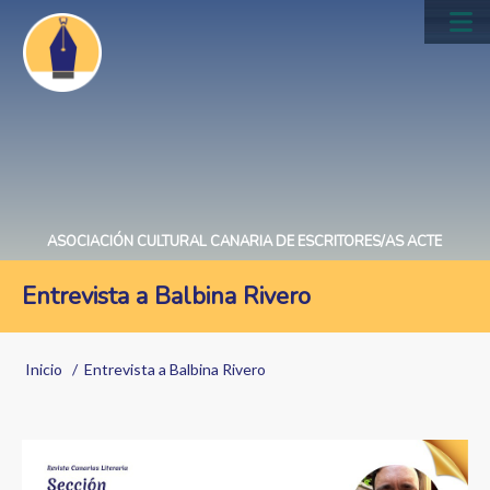
Pasar
al
Main
contenido
navig
principal
ASOCIACIÓN CULTURAL CANARIA DE ESCRITORES/AS ACTE
Entrevista a Balbina Rivero
Sobrescribir
Inicio
Entrevista a Balbina Rivero
enlaces
de
ayuda