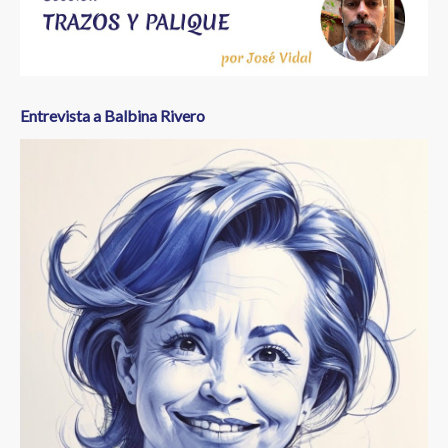
a
la
navegación
Entrevista a Balbina Rivero