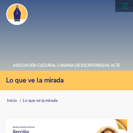
Pasar
al
Main
contenido
navig
principal
ASOCIACIÓN CULTURAL CANARIA DE ESCRITORES/AS ACTE
Lo que ve la mirada
Sobrescribir
Inicio
Lo que ve la mirada
enlaces
de
ayuda