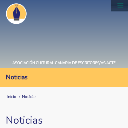
Pasar
al
Main
contenido
navig
principal
ASOCIACIÓN CULTURAL CANARIA DE ESCRITORES/AS ACTE
Noticias
Sobrescribir
Inicio
Noticias
enlaces
de
Noticias
ayuda