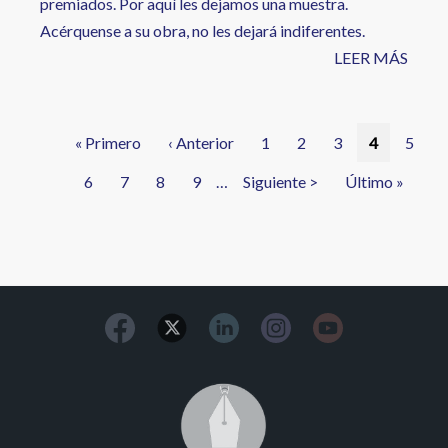
premiados. Por aquí les dejamos una muestra.
Acérquense a su obra, no les dejará indiferentes.
LEER MÁS
Paginación
Primera
« Primero
Página
‹ Anterior
Página
1
Página
2
Página
3
Página
4
Págin
5
página
anterior
actual
Página
6
Página
7
Página
8
Página
9
…
Siguiente
Siguiente >
Última
Último »
página
página
Image