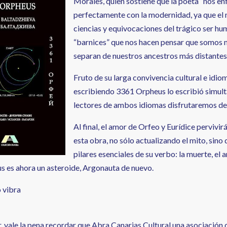
Morales, quien sostiene que la poeta “nos en
perfectamente con la modernidad, ya que el m
ciencias y equivocaciones del trágico ser hu
“barnices” que nos hacen pensar que somos má
separan de nuestros ancestros más distantes
Fruto de su larga convivencia cultural e idi
escribiendo 3361 Orpheus lo escribió simultá
lectores de ambos idiomas disfrutaremos de 
Al final, el amor de Orfeo y Eurídice pervivirá
esta obra, no sólo actualizando el mito, sin
pilares esenciales de su verbo: la muerte, el a
 es ahora un asteroide, Argonauta de nuevo.
o vibra
r, vale la pena recordar que Abra Canarias Cultural una asociación ci