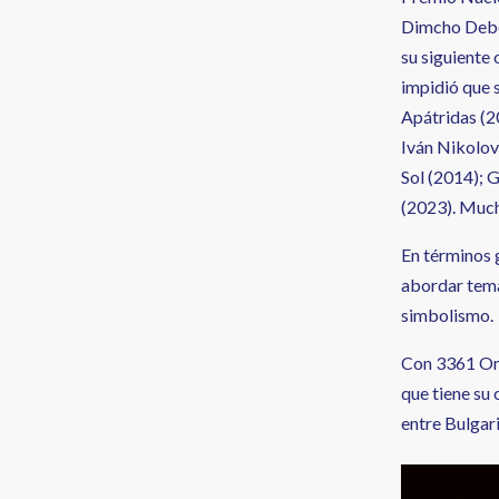
Dimcho Debel
su siguiente 
impidió que 
Apátridas (2
Iván Nikolov 
Sol (2014); 
(2023). Much
En términos 
abordar tema
simbolismo.
Con 3361 Orp
que tiene su 
entre Bulgari