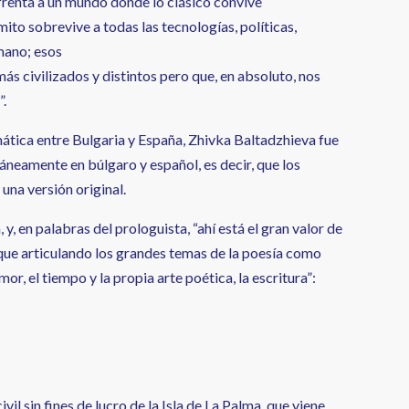
frenta a un mundo donde lo clásico convive
ito sobrevive a todas las tecnologías, políticas,
mano; esos
s civilizados y distintos pero que, en absoluto, nos
”.
omática entre Bulgaria y España, Zhivka Baltadzhieva fue
neamente en búlgaro y español, es decir, que los
una versión original.
, y, en palabras del prologuista, “ahí está el gran valor de
o que articulando los grandes temas de la poesía como
mor, el tiempo y la propia arte poética, la escritura”:
vil sin fines de lucro de la Isla de La Palma, que viene