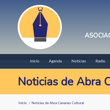
Pasar
User
al
account
contenido
principal
menu
ASOCIAC
Main
Inicio
Agenda
Noticias
Radio
navigation
Noticias de Abra C
Sobrescribir
Inicio
Noticias de Abra Canarias Cultural