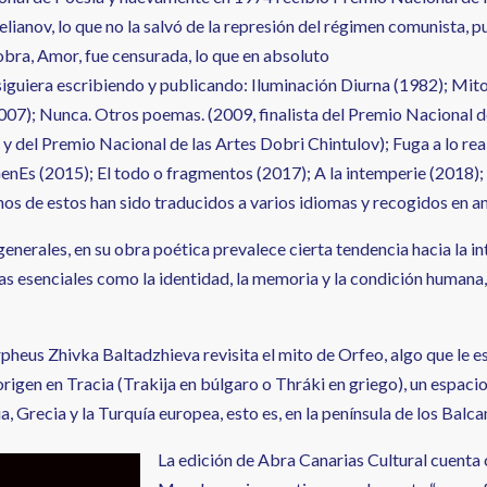
ianov, lo que no la salvó de la represión del régimen comunista, 
obra, Amor, fue censurada, lo que en absoluto
siguiera escribiendo y publicando: Iluminación Diurna (1982); Mit
007); Nunca. Otros poemas. (2009, finalista del Premio Nacional 
y del Premio Nacional de las Artes Dobri Chintulov); Fuga a lo rea
GenEs (2015); El todo o fragmentos (2017); A la intemperie (2018);
os de estos han sido traducidos a varios idiomas y recogidos en an
generales, en su obra poética prevalece cierta tendencia hacia la 
s esenciales como la identidad, la memoria y la condición humana,
heus Zhivka Baltadzhieva revisita el mito de Orfeo, algo que le 
origen en Tracia (Trakija en búlgaro o Thráki en griego), un espac
a, Grecia y la Turquía europea, esto es, en la península de los Balca
La edición de Abra Canarias Cultural cuenta