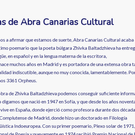
as de Abra Canarias Cultural
s a afirmar que estamos de suerte, Abra Canarias Cultural acaba d
ltimo poemario que la poeta búlgara Zhivka Baltadzhieva ha entreg
güe, en español y en la lengua materna de la escritora,
 hace muchos años en Madrid y es portadora de una extensa obra t
alidad indiscutible, aunque no muy conocida, lamentablemente. Po
nos 3361 Orpheus.
 obra de Zhivka Baltadzhieva podemos conseguir suficiente inform
ro digamos que nació en 1947 en Sofía, y que desde los años noventa
 vive en España, donde ejerció como profesora durante dos décad
Complutense de Madrid, donde hizo un doctorado en Filología
güística Indoeuropea. Con su primer poemario, Plexo solar de 1971,
nal de Poesía y nuevamente en 1974 recibió Premio Nacional de 