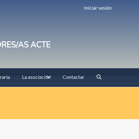
Iniciar sesión
ORES/AS ACTE
raria
La asociación
Contactar