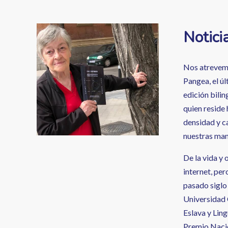
enlaces
de
Image
Notici
ayuda
a
Nos atrevemo
la
Pangea, el ú
edición bilin
navegación
quien reside
densidad y c
nuestras ma
De la vida y
internet, pe
pasado siglo
Universidad 
Eslava y Lin
Premio Nacio