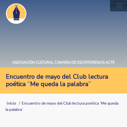
Pasar
al
Main
contenido
navig
principal
ASOCIACIÓN CULTURAL CANARIA DE ESCRITORES/AS ACTE
Encuentro de mayo del Club lectura
poética ¨Me queda la palabra¨
Sobrescribir
Inicio
Encuentro de mayo del Club lectura poética ¨Me queda
enlaces
la palabra¨
de