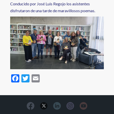
Conducido por José Luis Regojo los asistentes
disfrutaron de una tarde de maravillosos poemas.
F
T
E
ac
w
m
e
itt
ai
b
er
l
o