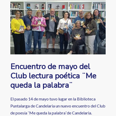
ayuda
Image
a
la
navegación
Encuentro de mayo del
Club lectura poética ¨Me
queda la palabra¨
El pasado 14 de mayo tuvo lugar en la Biblioteca
Puntalarga de Candelaria un nuevo encuentro del Club
de poesía ¨Me queda la palabra¨de Candelaria.