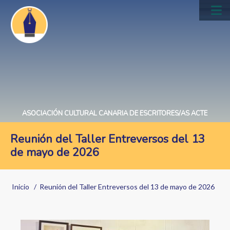
Pasar
al
Main
contenido
navig
principal
ASOCIACIÓN CULTURAL CANARIA DE ESCRITORES/AS ACTE
Reunión del Taller Entreversos del 13
de mayo de 2026
Sobrescribir
Inicio
Reunión del Taller Entreversos del 13 de mayo de 2026
enlaces
de
Image