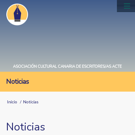
Pasar
al
Main
contenido
navig
principal
ASOCIACIÓN CULTURAL CANARIA DE ESCRITORES/AS ACTE
Noticias
Sobrescribir
Inicio
Noticias
enlaces
de
Noticias
ayuda