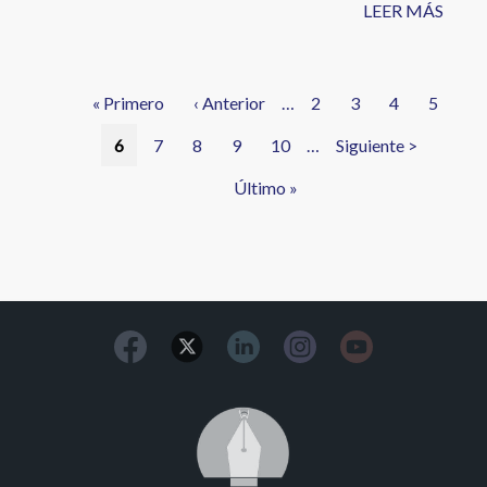
LEER MÁS
Paginación
Primera
« Primero
Página
‹ Anterior
…
Página
2
Página
3
Página
4
Página
5
página
anterior
Página
6
Página
7
Página
8
Página
9
Página
10
…
Siguiente
Siguiente >
actual
página
Última
Último »
página
Image