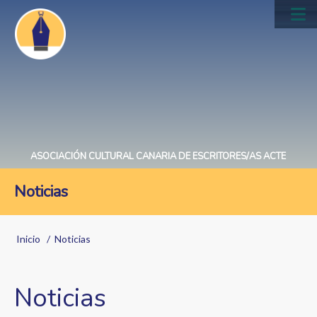
Pasar
al
Main
contenido
navig
principal
ASOCIACIÓN CULTURAL CANARIA DE ESCRITORES/AS ACTE
Noticias
Sobrescribir
Inicio
Noticias
enlaces
de
Noticias
ayuda