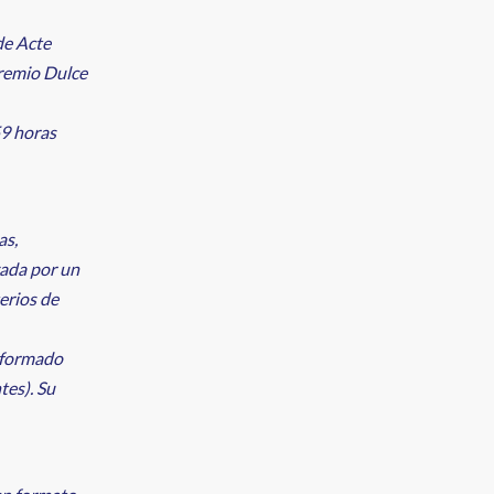
de Acte
Premio Dulce
59 horas
as,
zada por un
erios de
á formado
tes). Su