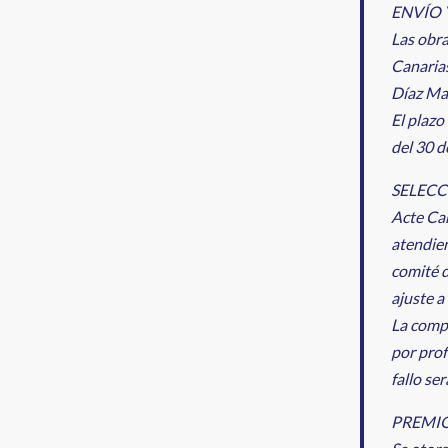
ENVÍO 
Las obra
Canarias
Díaz Ma
El plazo
del 30 
SELECC
Acte Can
atendien
comité d
ajuste a
La compo
por prof
fallo se
PREMI