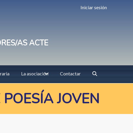
Iniciar sesión
ORES/AS ACTE
raria
La asociación
Contactar
 POESÍA JOVEN