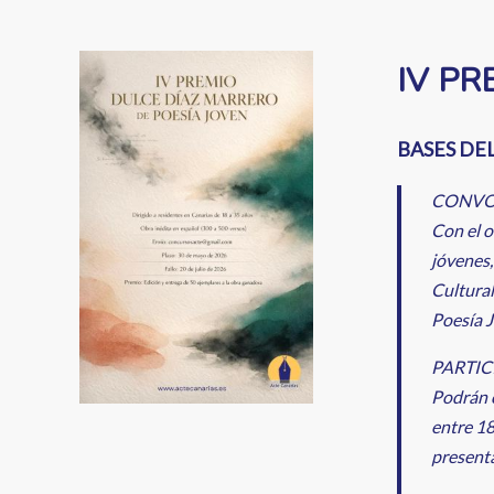
enlaces
de
Image
IV PR
ayuda
a
BASES DE
la
CONVO
navegación
Con el o
jóvenes,
Cultural
Poesía J
PARTIC
Podrán c
entre 18
present