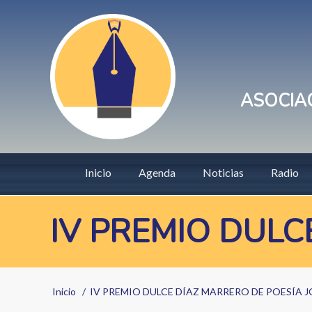
Pasar
User
al
account
contenido
principal
menu
ASOCIAC
Main
Inicio
Agenda
Noticias
Radio
navigation
IV PREMIO DULC
Sobrescribir
Inicio
IV PREMIO DULCE DÍAZ MARRERO DE POESÍA 