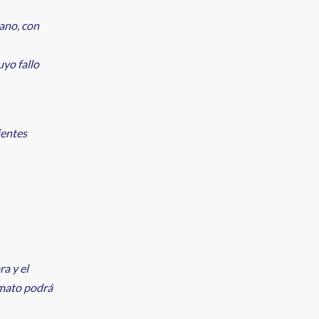
lano, con
uyo fallo
ientes
ra y el
rmato podrá