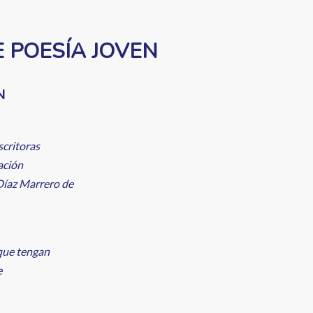
E POESÍA JOVEN
N
scritoras
ación
Díaz Marrero de
 que tengan
e