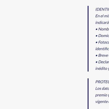
IDENTI
En el mi
indicará
• Nombre
• Domici
• Fotoc
identifi
• Breve 
• Declar
inédito 
PROTEC
Los dato
premio y
vigente 