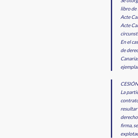
Se otorg
libro de
Acte Can
Acte Can
circunst
En el ca
de derec
Canarias
ejemplar
CESIÓN
La parti
contrato
resultar
derechos
firma, s
explotac