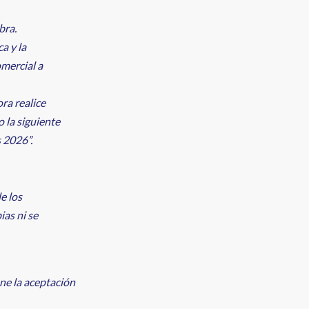
bra.
a y la
omercial a
ra realice
o la siguiente
 2026”.
e los
ias ni se
ne la aceptación