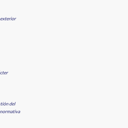
 exterior
ácter
tión del
a normativa