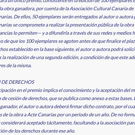
ará un único premio, consistente en la edición de 100 ejemplares 
 la obra ganadora, por cuenta de la Asociación Cultural Canaria de 
arias. De ellos, 50 ejemplares serán entregados al autor o autora
arias se compromete a realizar la presentación pública de la obra 
ancias lo permiten— y a difundirla a través de sus redes y medios h
so de que los 100 ejemplares se agoten antes de que finalice el pla
hos establecido en la base siguiente, el autor o autora podrá solici
 la realización de una segunda edición, a condición de que este ad
es de la misma.
 DE DERECHOS
cipación en el premio implica el conocimiento y la aceptación del 
 de cesión de derechos, que se publica como anexo a estas bases. 
 ganador, el autor o autora deberá firmar dicho contrato, por el cua
 de la obra a Acte Canarias por un periodo de un año. De no forma
e considerará aceptado tácitamente, facultando a la asociación para
ión de los derechos durante ese año.