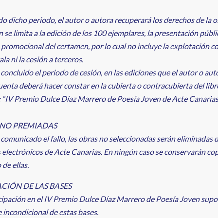
do dicho periodo, el autor o autora recuperará los derechos de la o
n se limita a la edición de los 100 ejemplares, la presentación públic
 promocional del certamen, por lo cual no incluye la explotación c
la ni la cesión a terceros.
concluido el periodo de cesión, en las ediciones que el autor o auto
uenta deberá hacer constar en la cubierta o contracubierta del libr
 “IV Premio Dulce Díaz Marrero de Poesía Joven de Acte Canarias
 NO PREMIADAS
comunicado el fallo, las obras no seleccionadas serán eliminadas d
 electrónicos de Acte Canarias. En ningún caso se conservarán cop
 de ellas.
CIÓN DE LAS BASES
cipación en el IV Premio Dulce Díaz Marrero de Poesía Joven supo
e incondicional de estas bases.