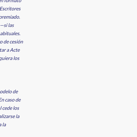
en formato
Escritores
 premiado.
—si las
abituales.
zo de cesión
tar a Acte
quiera los
modelo de
En caso de
l cede los
lizarse la
 la