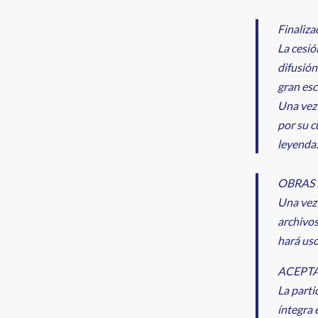
Finaliza
La cesió
difusión
gran esca
Una vez 
por su c
leyenda:
OBRAS
Una vez 
archivos
hará uso
ACEPTA
La parti
íntegra 