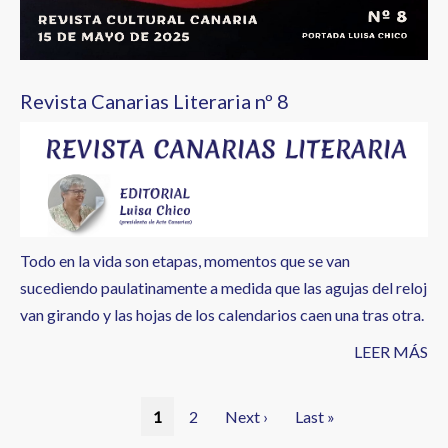
Revista Canarias Literaria nº 8
Todo en la vida son etapas, momentos que se van
sucediendo paulatinamente a medida que las agujas del reloj
van girando y las hojas de los calendarios caen una tras otra.
LEER MÁS
Paginación
Página
1
Página
2
Siguiente
Next ›
Última
Last »
actual
página
página