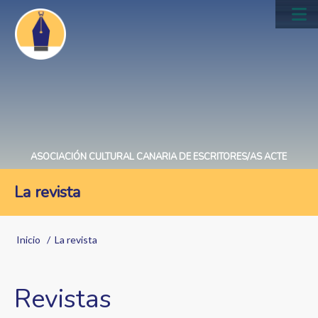
Pasar
al
Main
contenido
navig
principal
ASOCIACIÓN CULTURAL CANARIA DE ESCRITORES/AS ACTE
La revista
Sobrescribir
Inicio
La revista
enlaces
de
Revistas
ayuda