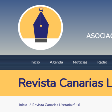
Pasar
User
al
account
contenido
principal
menu
ASOCIAC
Main
Inicio
Agenda
Noticias
Radio
navigation
Revista Canarias L
Sobrescribir
Inicio
Revista Canarias Literaria nº 16