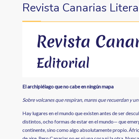
enlaces
Revista Canarias Litera
de
ayuda
a
la
navegación
El archipiélago que no cabe en ningún mapa
Sobre volcanes que respiran, mares que recuerdan y un
Hay lugares en el mundo que existen antes de ser descub
distintos, ocho formas de estar en el mundo— que emer
continente, sino como algo absolutamente propio. África
de aire. Pero Canarias no es ni una cosa ni la otra. Nunca