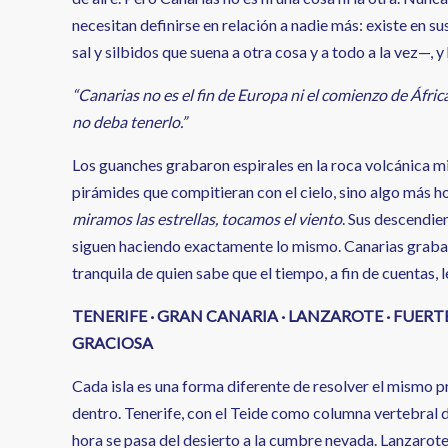
necesitan definirse en relación a nadie más: existe en 
sal y silbidos que suena a otra cosa y a todo a la vez—, y
“Canarias no es el fin de Europa ni el comienzo de Áfric
no deba tenerlo.”
Los guanches grabaron espirales en la roca volcánica mi
pirámides que compitieran con el cielo, sino algo más h
miramos las estrellas, tocamos el viento
. Sus descendie
siguen haciendo exactamente lo mismo. Canarias graba su
tranquila de quien sabe que el tiempo, a fin de cuentas, l
TENERIFE · GRAN CANARIA · LANZAROTE · FUERTE
GRACIOSA
Cada isla es una forma diferente de resolver el mismo p
dentro. Tenerife, con el Teide como columna vertebral d
hora se pasa del desierto a la cumbre nevada. Lanzarot