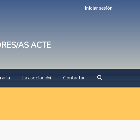
Iniciar sesión
ORES/AS ACTE
raria
La asociación
Contactar