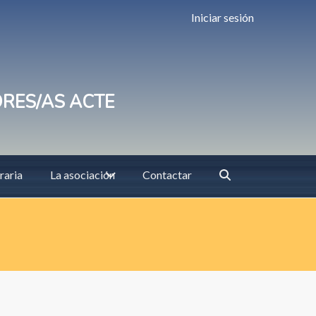
Iniciar sesión
ORES/AS ACTE
raria
La asociación
Contactar