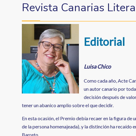
enlaces
Revista Canarias Litera
de
ayuda
a
Editorial
la
navegación
Luisa Chico
Como cada año, Acte Cana
un autor canario por toda 
decisión después de valo
tener un abanico amplio sobre el que decidir.
En esta ocasión, el Premio debía recaer en la figura de
de la persona homenajeada), y la distinción ha recaído e
Barreto.