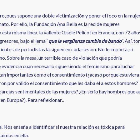
ro, pues supone una doble victimización y poner el foco en la mujer
ato. Por ello, la Fundación Ana Bella es la red de mujeres
 esta misma línea, la valiente Gisèle Pelicot en Francia, con 72 año
gresores, bajo el lema “
que la vergüenza cambie de bando
”. Así, t
cientos de periodistas la siguen en cada sesión. No le importa, si
mo. Sobre la mesa, un terrible caso de violación que podría
ue evidencia cuán necesario sigue siendo el feminismo para luchar
 tan importantes como el consentimiento (¿acaso porque estuviera
ron por válido el consentimiento que les daba él a estos hombres?
 parejas sentimentales de las mujeres? ¿En serio hay hombres que a
 en Europa?). Para reflexionar…
. Nos enseña a identificar si nuestra relación es tóxica para
aímos en ella.