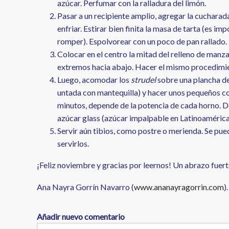
azúcar. Perfumar con la ralladura del limón.
Pasar a un recipiente amplio, agregar la cucharada
enfriar. Estirar bien finita la masa de tarta (es i
romper). Espolvorear con un poco de pan rallado.
Colocar en el centro la mitad del relleno de manza
extremos hacia abajo. Hacer el mismo procedimien
Luego, acomodar los
strudel
sobre una plancha de
untada con mantequilla) y hacer unos pequeños cor
minutos, depende de la potencia de cada horno. D
azúcar glass (azúcar impalpable en Latinoamérica
Servir aún tibios, como postre o merienda. Se p
servirlos.
¡Feliz noviembre y gracias por leernos! Un abrazo fuert
Ana Nayra Gorrín Navarro (
www.ananayragorrin.com
).
Añadir nuevo comentario