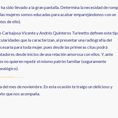
a sido llevado a la gran pantalla. Determina la necesidad de rom
es las mujeres somos educadas para acabar emparejándonos con un
tes de ello).
blo Carbajosa Vicente y Andrés Quinteros Turinetto definen este ti
ularidades que la caracterizan, al presentar una radiografía del
ecesaria para toda mujer, pues desde las primeras citas podrá
atadores desde inicios de una relación amorosa con ellos. Y, ante
es no quieren repetir el mismo patrón familiar (seguramente
nealógico).
a del mes de noviembre. En esta ocasión te traigo un delicioso y
toño que nos acompaña.