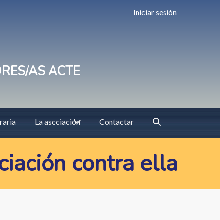
Iniciar sesión
ORES/AS ACTE
raria
La asociación
Contactar
iación contra ella