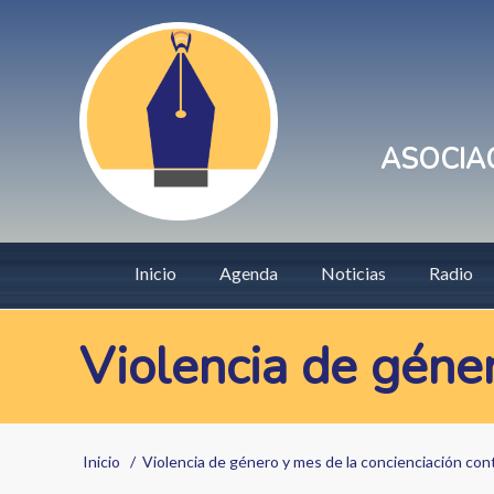
Pasar
User
al
account
contenido
principal
menu
ASOCIAC
Main
Inicio
Agenda
Noticias
Radio
navigation
Violencia de géner
Sobrescribir
Inicio
Violencia de género y mes de la concienciación cont