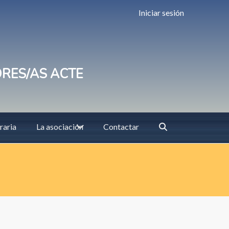
Iniciar sesión
ORES/AS ACTE
raria
La asociación
Contactar