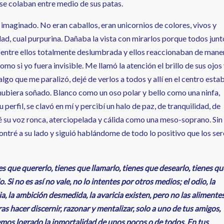
se colaban entre medio de sus patas.
imaginado. No eran caballos, eran unicornios de colores, vivos y
dad, cual purpurina. Dañaba la vista con mirarlos porque todos junt
é entre ellos totalmente deslumbrada y ellos reaccionaban de mane
mo si yo fuera invisible. Me llamó la atención el brillo de sus ojos
lgo que me paralizó, dejé de verlos a todos y allí en el centro esta
hubiera soñado. Blanco como un oso polar y bello como una ninfa,
perfil, se clavó en mí y percibí un halo de paz, de tranquilidad, de
é su voz ronca, aterciopelada y cálida como una meso-soprano. Sin
ntré a su lado y siguió hablándome de todo lo positivo que los ser
es que quererlo, tienes que llamarlo, tienes que desearlo, tienes qu
. Si no es así no vale, no lo intentes por otros medios; el odio, la
a, la ambición desmedida, la avaricia existen, pero no las alimentes
ras hacer discernir, razonar y mentalizar, solo a uno de tus amigos,
mos logrado la inmortalidad de unos pocos o de todos. En tus