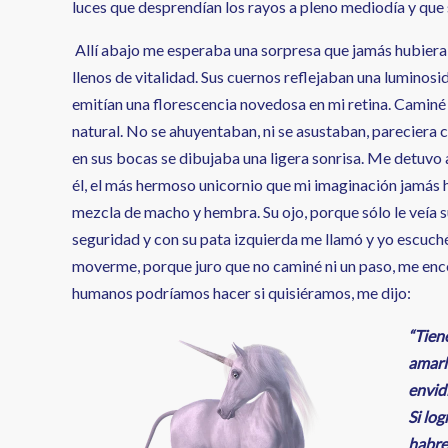
luces que desprendían los rayos a pleno mediodía y que 
Allí abajo me esperaba una sorpresa que jamás hubiera 
llenos de vitalidad. Sus cuernos reflejaban una luminosi
emitían una florescencia novedosa en mi retina. Camin
natural. No se ahuyentaban, ni se asustaban, pareciera co
en sus bocas se dibujaba una ligera sonrisa. Me detuvo a
él, el más hermoso unicornio que mi imaginación jamás 
mezcla de macho y hembra. Su ojo, porque sólo le veía su 
seguridad y con su pata izquierda me llamó y yo escuch
moverme, porque juro que no caminé ni un paso, me enco
humanos podríamos hacer si quisiéramos, me dijo:
“Tien
amarlo
envidi
Si log
habre