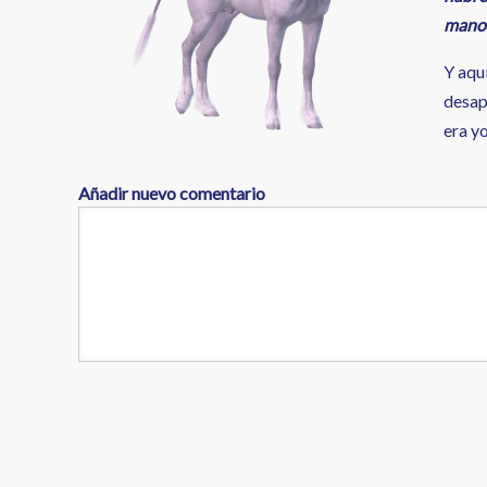
manos
Y aquí
desap
era y
Añadir nuevo comentario