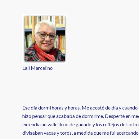
enlaces
de
ayuda
a
la
navegación
Lali Marcelino
Ese día dormí horas y horas. Me acosté de día y cuando ab
hizo pensar que acababa de dormirme. Desperté en medi
extendía un valle lleno de ganado y los reflejos del sol
divisaban vacas y toros, a medida que me fui acercando,