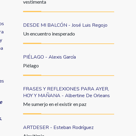
vestimenta
os
DESDE MI BALCÓN - José Luis Regojo
ra
Un encuentro inesperado
 y
ba
PIÉLAGO - Alexis García
Piélago
es
FRASES Y REFLEXIONES PARA AYER,
HOY Y MAÑANA - Albertine De Orleans
e
Me sumerjo en el existir en paz
.
ARTDESER - Esteban Rodríguez
Alexitimia