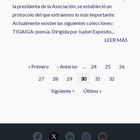
la presidenta de la Asociación, se estableció un
protocolo del que extraemos lo más importante:
Actualmente existen las siguientes colecciones:
TIGAIGA: poesía. Dirigida por Isabel Expósito...
LEER MÁS
Paginación
Primera
« Primero
Página
‹ Anterior
…
Página
24
Página
25
Página
26
página
anterior
Página
27
Página
28
Página
29
Página
30
Página
31
Página
32
actual
Siguiente
Siguiente >
Última
Último »
página
página