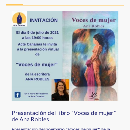
a
la
Image
navegación
Presentación del libro "Voces de mujer"
de Ana Robles
Presentación del poemario "Voces de mujer" de la