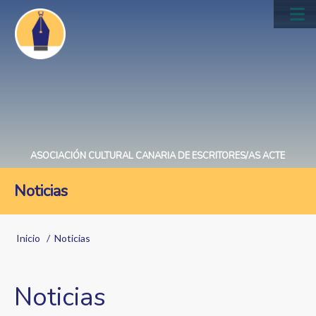
Pasar
al
Main
contenido
navig
principal
ASOCIACIÓN CULTURAL CANARIA DE ESCRITORES/AS ACTE
Noticias
Sobrescribir
Inicio
Noticias
enlaces
de
Noticias
ayuda