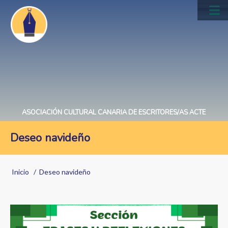
Pasar
al
Main
contenido
navig
principal
ASOCIACIÓN CULTURAL CANARIA DE ESCRITORES/AS ACTE
Deseo navideño
Sobrescribir
Inicio
Deseo navideño
enlaces
de
ayuda