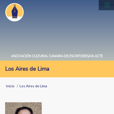
Pasar
al
Main
contenido
navig
principal
ASOCIACIÓN CULTURAL CANARIA DE ESCRITORES/AS ACTE
Los Aires de Lima
Sobrescribir
Inicio
Los Aires de Lima
enlaces
de
ayuda