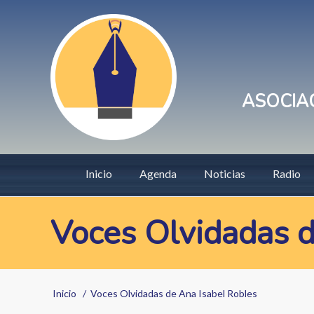
Pasar
User
al
account
contenido
principal
menu
ASOCIAC
Main
Inicio
Agenda
Noticias
Radio
navigation
Voces Olvidadas d
Sobrescribir
Inicio
Voces Olvidadas de Ana Isabel Robles