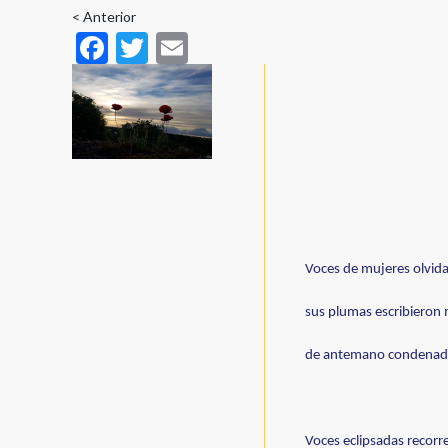
enlaces
< Anterior
F
T
E
de
ac
w
m
ayuda
e
itt
ai
a
b
er
l
la
o
navegación
o
k
Voces de mujeres olvidad
sus plumas escribieron 
de antemano condenadas
Voces eclipsadas recorre