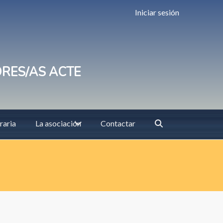
Iniciar sesión
ORES/AS ACTE
raria
La asociación
Contactar