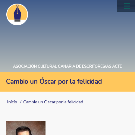
Pasar
al
Main
contenido
navig
principal
ASOCIACIÓN CULTURAL CANARIA DE ESCRITORES/AS ACTE
Cambio un Óscar por la felicidad
Sobrescribir
Inicio
Cambio un Óscar por la felicidad
enlaces
de
ayuda