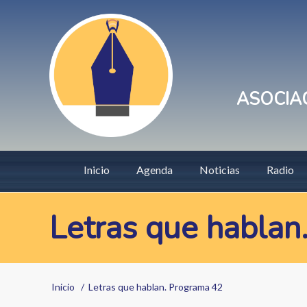
Pasar
User
al
account
contenido
principal
menu
ASOCIAC
Main
Inicio
Agenda
Noticias
Radio
navigation
Letras que hablan
Sobrescribir
Inicio
Letras que hablan. Programa 42