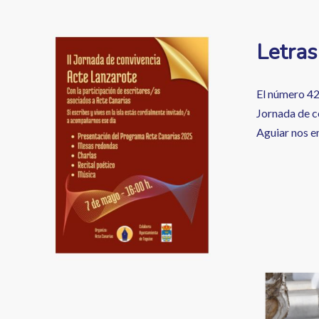
enlaces
de
Image
Letras
ayuda
a
El número 42
la
Jornada de co
Aguiar nos e
navegación