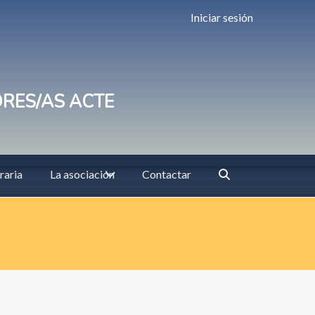
Iniciar sesión
ORES/AS ACTE
raria
La asociación
Contactar