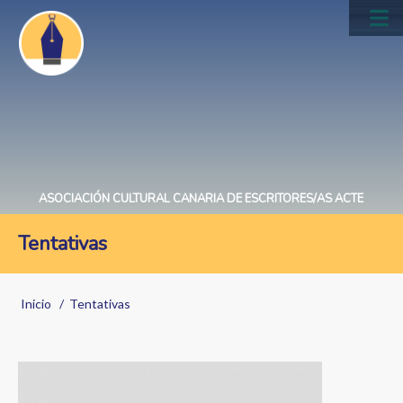
Pasar
al
Main
contenido
navig
principal
ASOCIACIÓN CULTURAL CANARIA DE ESCRITORES/AS ACTE
Tentativas
Sobrescribir
Inicio
Tentativas
enlaces
de
Image
ayuda