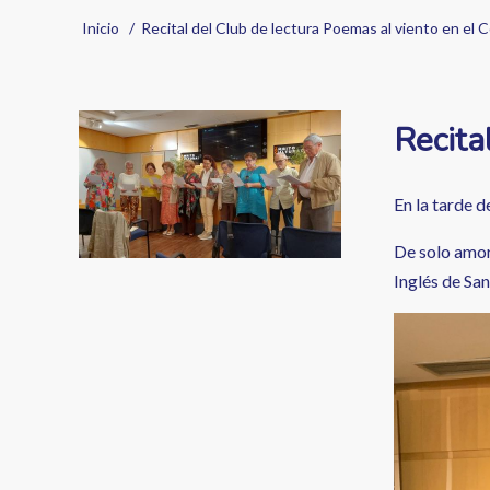
Sobrescribir
Inicio
Recital del Club de lectura Poemas al viento en el C
enlaces
de
Image
Recita
ayuda
a
En la tarde d
la
De solo amor
navegación
Inglés de San