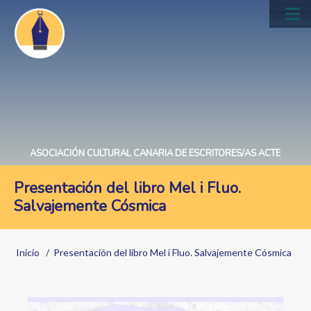
Pasar
al
Main
contenido
navig
principal
ASOCIACIÓN CULTURAL CANARIA DE ESCRITORES/AS ACTE
Presentación del libro Mel i Fluo.
Salvajemente Cósmica
Sobrescribir
Inicio
Presentación del libro Mel i Fluo. Salvajemente Cósmica
enlaces
de
Image