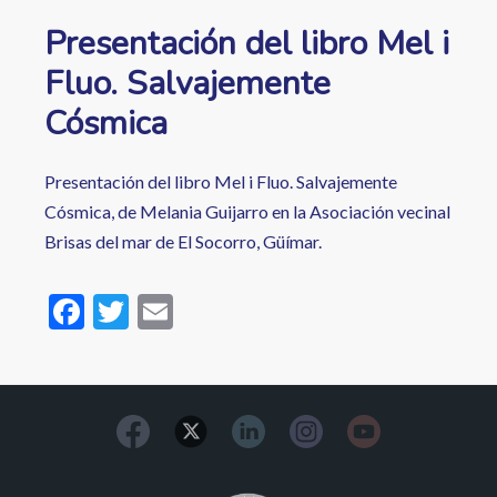
Presentación del libro Mel i
Fluo. Salvajemente
Cósmica
Presentación del libro Mel i Fluo. Salvajemente
Cósmica, de Melania Guijarro en la Asociación vecinal
Brisas del mar de El Socorro, Güímar.
F
T
E
ac
w
m
e
itt
ai
b
er
l
o
o