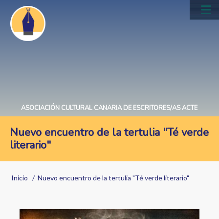
Pasar
al
Main
contenido
navig
principal
ASOCIACIÓN CULTURAL CANARIA DE ESCRITORES/AS ACTE
Nuevo encuentro de la tertulia "Té verde
literario"
Sobrescribir
Inicio
Nuevo encuentro de la tertulia "Té verde literario"
enlaces
de
Image