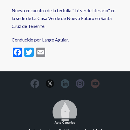
Nuevo encuentro de la tertulia "Té verde literario" en
la sede de La Casa Verde de Nuevo Futuro en Santa
Cruz de Tenerife.
Conducido por Lange Aguiar.
F
T
E
ac
w
m
e
itt
ai
b
er
l
o
o
Image
k