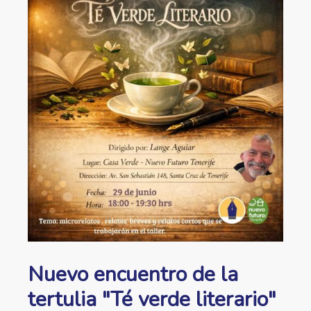
ayuda
a
la
navegación
Nuevo encuentro de la
tertulia "Té verde literario"