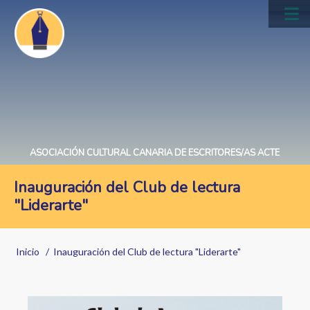
Pasar
al
Main
contenido
navig
principal
ASOCIACIÓN CULTURAL CANARIA DE ESCRITORES/AS ACTE
Inauguración del Club de lectura
"Liderarte"
Sobrescribir
Inicio
Inauguración del Club de lectura "Liderarte"
enlaces
de
Image