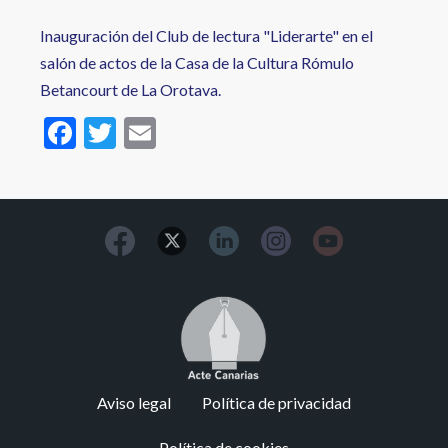
Inauguración del Club de lectura "Liderarte" en el
salón de actos de la Casa de la Cultura Rómulo
Betancourt de La Orotava.
F
T
E
ac
w
m
e
itt
ai
b
er
l
o
o
Image
k
Footer
Aviso legal
Política de privacidad
menu
Política de cookies