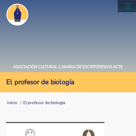
Pasar
al
Main
contenido
navig
principal
ASOCIACIÓN CULTURAL CANARIA DE ESCRITORES/AS ACTE
El profesor de biología
Sobrescribir
Inicio
El profesor de biología
enlaces
de
Image
ayuda