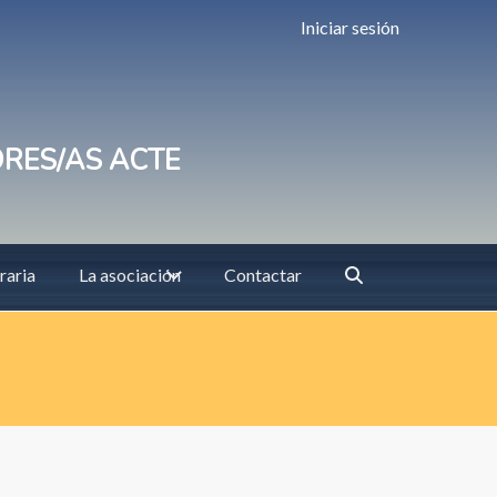
Iniciar sesión
ORES/AS ACTE
raria
La asociación
Contactar