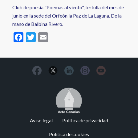
Club de poesía "Poemas al viento", tertulia del mes de
junio en la sede del Orfeón la Paz de La Laguna. De la
mano de Balbina Rivero.
F
T
E
ac
w
m
e
itt
ai
b
er
l
o
o
Image
k
Footer
Aviso legal
Política de privacidad
menu
Política de cookies