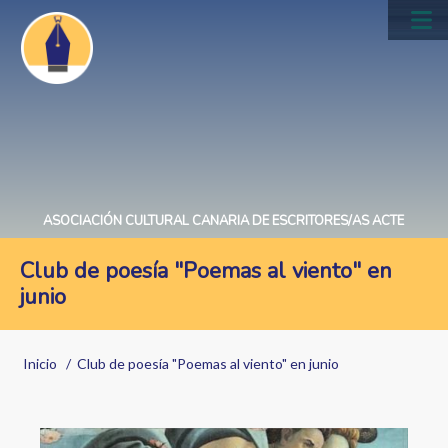
Pasar
al
Main
contenido
navig
principal
ASOCIACIÓN CULTURAL CANARIA DE ESCRITORES/AS ACTE
Club de poesía "Poemas al viento" en
junio
Sobrescribir
Inicio
Club de poesía "Poemas al viento" en junio
enlaces
de
Image