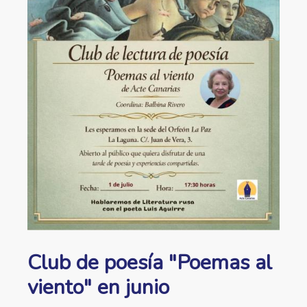
ayuda
a
la
navegación
Club de poesía "Poemas al
viento" en junio