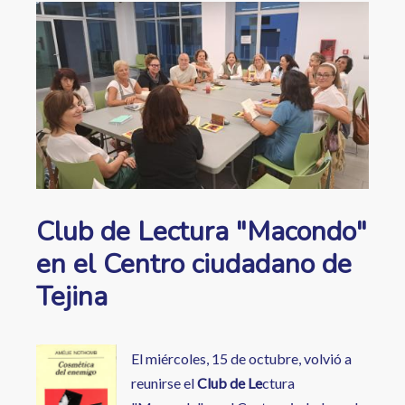
ayuda
Image
a
la
navegación
Club de Lectura "Macondo"
en el Centro ciudadano de
Tejina
El miércoles, 15 de octubre, volvió a
reunirse el
Club de Le
ctura