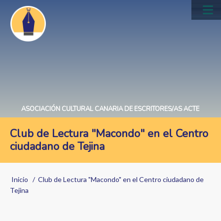
Pasar
al
Main
contenido
navig
principal
ASOCIACIÓN CULTURAL CANARIA DE ESCRITORES/AS ACTE
Club de Lectura "Macondo" en el Centro
ciudadano de Tejina
Sobrescribir
Inicio
Club de Lectura "Macondo" en el Centro ciudadano de
enlaces
Tejina
de