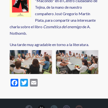
"Macondo" en el Centro ciudadano de
Tejina, de la mano de nuestro
compañero José Gregorio Martín
Plata, para compartir una interesante
charla sobre el libro
Cosmética del enemigo
de A.
Nothomb.
Una tarde muy agradable en torno a la literatura.
F
T
E
ac
w
m
e
itt
ai
b
er
l