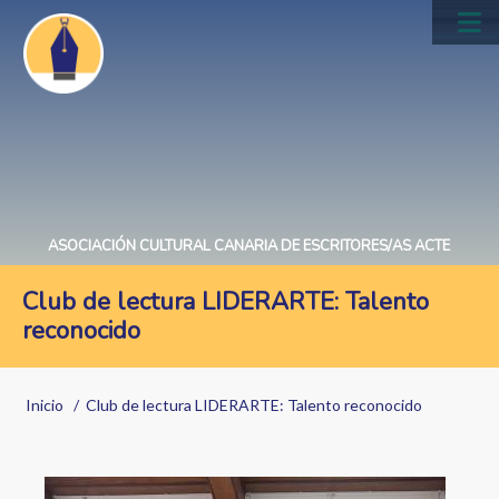
Pasar
al
Main
contenido
navig
principal
ASOCIACIÓN CULTURAL CANARIA DE ESCRITORES/AS ACTE
Club de lectura LIDERARTE: Talento
reconocido
Sobrescribir
Inicio
Club de lectura LIDERARTE: Talento reconocido
enlaces
de
Image