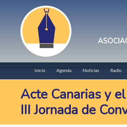
Pasar
User
al
account
contenido
principal
menu
ASOCIAC
Main
Inicio
Agenda
Noticias
Radio
navigation
Acte Canarias y el
III Jornada de Con