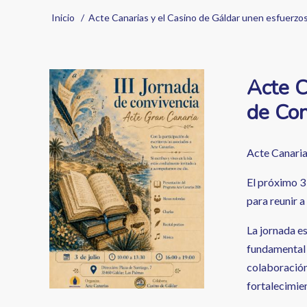
Sobrescribir
Inicio
Acte Canarias y el Casino de Gáldar unen esfuerzos
enlaces
de
Image
Acte C
ayuda
de Con
a
la
Acte Canaria
navegación
El próximo 3
para reunir a
La jornada e
fundamental p
colaboración
fortalecimien