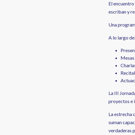
El encuentro
escriban y re
Una programa
A lo largo de
Presen
Mesas 
Charla
Recital
Actuac
La III Jorna
proyectos e 
La estrecha 
suman capacid
verdaderas p