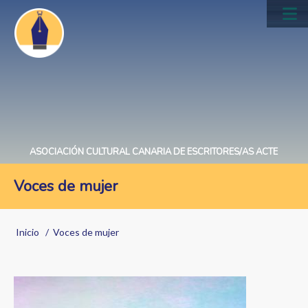
Pasar
al
Main
contenido
navig
principal
ASOCIACIÓN CULTURAL CANARIA DE ESCRITORES/AS ACTE
Voces de mujer
Sobrescribir
Inicio
Voces de mujer
enlaces
de
Image
ayuda