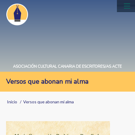
Pasar
al
Main
contenido
navig
principal
ASOCIACIÓN CULTURAL CANARIA DE ESCRITORES/AS ACTE
Versos que abonan mi alma
Sobrescribir
Inicio
Versos que abonan mi alma
enlaces
de
Image
ayuda