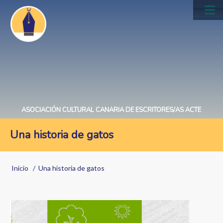
Pasar
al
Main
contenido
navig
principal
ASOCIACIÓN CULTURAL CANARIA DE ESCRITORES/AS ACTE
Una historia de gatos
Sobrescribir
Inicio
Una historia de gatos
enlaces
de
Image
ayuda