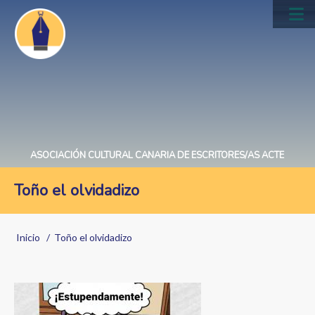
Pasar
al
Main
contenido
navig
principal
ASOCIACIÓN CULTURAL CANARIA DE ESCRITORES/AS ACTE
Toño el olvidadizo
Sobrescribir
Inicio
Toño el olvidadizo
enlaces
de
Image
ayuda