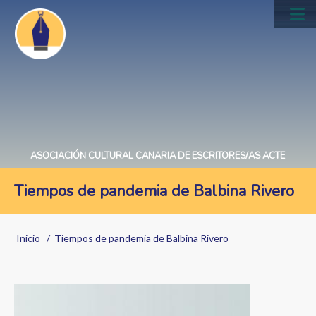
Pasar
al
Main
contenido
navig
principal
ASOCIACIÓN CULTURAL CANARIA DE ESCRITORES/AS ACTE
Tiempos de pandemia de Balbina Rivero
Sobrescribir
Inicio
Tiempos de pandemia de Balbina Rivero
enlaces
de
Image
ayuda