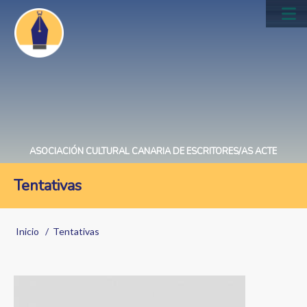
Pasar
al
Main
contenido
navig
principal
ASOCIACIÓN CULTURAL CANARIA DE ESCRITORES/AS ACTE
Tentativas
Sobrescribir
Inicio
Tentativas
enlaces
de
Image
ayuda