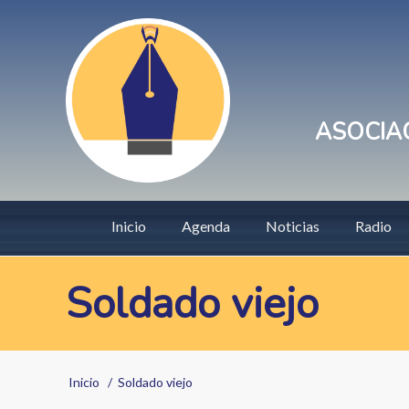
Pasar
User
al
account
contenido
principal
menu
ASOCIAC
Main
Inicio
Agenda
Noticias
Radio
navigation
Soldado viejo
Sobrescribir
Inicio
Soldado viejo