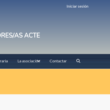
Iniciar sesión
ORES/AS ACTE
raria
La asociación
Contactar