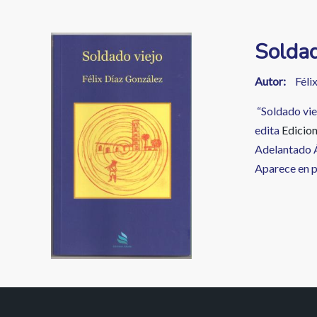
enlaces
de
Image
Soldad
ayuda
a
Autor
Féli
la
“Soldado vie
edita
Edicio
navegación
Adelantado Á
Aparece en p